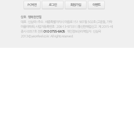
PC버전
로그인
회원가입
이벤트
상호 : 행복한연필
대표 : 신삼국 I 주소 : 세종특별자치시 마음로 151 907동 502호 (고운동, 가락
마을아파트) 사업자등록번호 : 206-13-97331 | 통신판매업신고 : 제 2015-세
종시-0057호 전화
010-3755-6405
개인정보관리책임자 : 신삼국
2013 © yeonfeel.co.kr. All rights reserved.